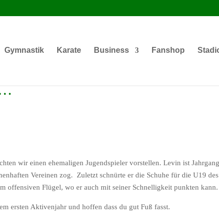
Gymnastik
Karate
Business
Fanshop
Stadi
r…
öchten wir einen ehemaligen Jugendspieler vorstellen. Levin ist Jahrgan
amenhaften Vereinen zog. Zuletzt schnürte er die Schuhe für die U19 d
m offensiven Flügel, wo er auch mit seiner Schnelligkeit punkten kann.
nem ersten Aktivenjahr und hoffen dass du gut Fuß fasst.