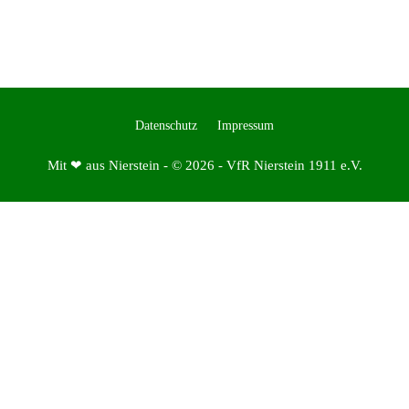
Datenschutz
Impressum
Mit ❤ aus Nierstein - © 2026 - VfR Nierstein 1911 e.V.