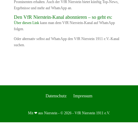
Prominenten erhalten. Auch der VfR Nierstein bietet künftig Top-News,
Ergebnisse und mehr auf WhatsApp an.
Den VfR Nierstein-Kanal abonnieren – so geht es:
Über diesen Link
kann man dem VfR Nierstein-Kanal auf WhatsApp
folgen.
Oder alternativ selbst auf WhatsApp den VfR Nierstein 1911 e.V.-Kanal
suchen.
Datenschutz
Impressum
Mit ❤ aus Nierstein - © 2026 - VfR Nierstein 1911 e.V.