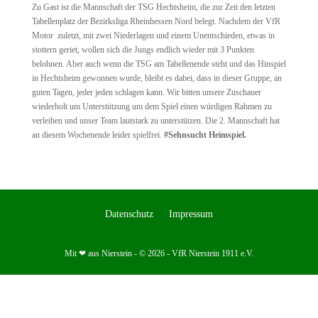
Zu Gast ist die Mannschaft der TSG Hechtsheim, die zur Zeit den letzten
Tabellenplatz der Bezirksliga Rheinhessen Nord belegt. Nachdem der VfR
Motor zuletzt, mit zwei Niederlagen und einem Unentschieden, etwas in
stottern geriet, wollen sich die Jungs endlich wieder mit 3 Punkten
belohnen. Aber auch wenn die TSG am Tabellenende steht und das Hinspiel
in Hechtsheim gewonnen wurde, bleibt es dabei, dass in dieser Gruppe, an
guten Tagen, jeder jeden schlagen kann. Wir bitten unsere Zuschauer
wiederholt um Unterstützung um dem Spiel einen würdigen Rahmen zu
verleihen und unser Team lautstark zu unterstützen. Die 2. Mannschaft hat
an diesem Wochenende leider spielfrei.
#Sehnsucht Heimspiel.
Datenschutz
Impressum
Mit ❤ aus Nierstein - © 2026 - VfR Nierstein 1911 e.V.