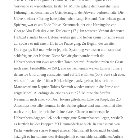
setzen. Doch zu Beginn der Partie schienen sich die Ereignisse der
Vorwoche zu wiederholen. In der 14. Minute gelang dem Gast die frühe
Führung, nachdem man die Orientierung in der Abwehr verloren hatte. Die
Uelversheimer Führung hatte jedoch nicht lange Bestand. Nach einem guten
Spielzug war es am Ende Tobias Krummeck, der eine Hereingabe von
George Abo Diab direkt ins Tor lenkte (17.). Im weiteren Verlauf der ersten
Halbzeit standen beide Defensivreihen gut und ließen kaum Torraumszenen
zu, sodass es mit einem 1:1 in die Pause ging. Zu Beginn des zweiten
Durchgangs ließ man wieder jegliche Spannung vermissen und kam total
schläfrig aus der Kabine. Diese Schläfrigkeit wurde durch die
Uelversheimer mit zwei schnellen Toren bestraft. Zunächst trafen die Gäste
nach einer Freistoßflanke (50.), ehe sie nach einem weiten Einwurf unsere
defensive Unordnung ausnutzten und auf 3:1 erhöhten (55.). Statt sich aber,
wie so oft nach den frühen Rückschlägen, aufzugeben, biss sich die
Mannschaft um Kapitän Tobias Schmidt wieder zurück in die Partie und
zeigte Moral. Allerdings dauerte es bis zur 75. Minute ehe Steffen
Neumann, nach einer von Joel Texeira getretenen Ecke per Kopf, den 2:3
Anschluss herstellen konnte. In der Schlussphase warf man nochmal alles
nach vorne, konnte sich aber keine klaren Chancen mehr erspielen.
Uelversheim dagegen ließ noch einige gute Konterchancen liegen, weshalb
es letztlich bei der knappen 2:3 Heimniederlage blieb. In einer intensiven
Partie wurde der starke Kampf unserer Mannschaft leider nicht belohnt.
Jetzt gilt es im kommenden Heimspiel mit einem leidenschaftlichen Auftritt