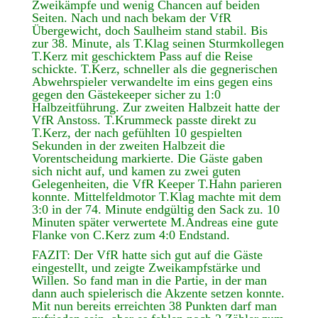
Zweikämpfe und wenig Chancen auf beiden
Seiten. Nach und nach bekam der VfR
Übergewicht, doch Saulheim stand stabil. Bis
zur 38. Minute, als T.Klag seinen Sturmkollegen
T.Kerz mit geschicktem Pass auf die Reise
schickte. T.Kerz, schneller als die gegnerischen
Abwehrspieler verwandelte im eins gegen eins
gegen den Gästekeeper sicher zu 1:0
Halbzeitführung. Zur zweiten Halbzeit hatte der
VfR Anstoss. T.Krummeck passte direkt zu
T.Kerz, der nach gefühlten 10 gespielten
Sekunden in der zweiten Halbzeit die
Vorentscheidung markierte. Die Gäste gaben
sich nicht auf, und kamen zu zwei guten
Gelegenheiten, die VfR Keeper T.Hahn parieren
konnte. Mittelfeldmotor T.Klag machte mit dem
3:0 in der 74. Minute endgültig den Sack zu. 10
Minuten später verwertete M.Andreas eine gute
Flanke von C.Kerz zum 4:0 Endstand.
FAZIT: Der VfR hatte sich gut auf die Gäste
eingestellt, und zeigte Zweikampfstärke und
Willen. So fand man in die Partie, in der man
dann auch spielerisch die Akzente setzen konnte.
Mit nun bereits erreichten 38 Punkten darf man