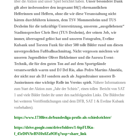
über die Aktion und unser Spiel berichtet haben.
Unser besondere Dank
gilt aber insbesondere den insgesamt 84(!) ehrenamtlichen
Helferinnen und Helfern, ohne die wir diese Veranstaltung nicht
hätten durchführen können, dem TSV Mommenheim und TUS
Dexheim für die tatkräftige Unterstützung, unserem „ausgeliehenen“
Stadionsprecher Chris Best (TUS Dexheim), der seinen Job, wie
immer, überragend gelöst hat und unseren Fotografen, Eveline
Kubank und Torsten Funk für über 500 tolle Bilder rund um diesen
unvergesslichen Fußballnachmittag. Nicht vergessen möchten wir
unseren Jugendleiter Oliver Birkheimer und die Aurora Event-
Technik, die für den guten Ton auf auf dem Sportgelände
verantwortlich waren und DJ Del Rio, alias Pedro Martins Almeida,
der nicht nur als DJ sondern auch als Jugendtrainer unserer B-
Juniorinnen eine wichtige Rolle im Vereins spielt.
Nähere Informationen
zum Start der Aktion zum „Jahr der Schiris“, einen tollen Bericht von SAT
1 und viele Bilder findet ihr unter den nachfolgenden Links. Die Bildrechte
bei weiteren Veröffentlichungen sind dem DFB, SAT 1 & Eveline Kubank
vorbehalten).
https://www.1730live.de/bundesliga-profis-als-schiedsrichter/
https://drive.google.com/drive/folders/1-6tpFIJKn-
f_45rD0VAvBNI0x0Za9OFq?usp=share_link