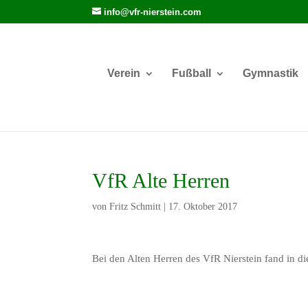
info@vfr-nierstein.com
Verein
Fußball
Gymnastik
VfR Alte Herren
von
Fritz Schmitt
|
17. Oktober 2017
Bei den Alten Herren des VfR Nierstein fand in die