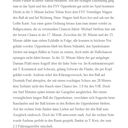
ersten Punkte in dieser Saison einfahren. Mit der richtigen Einstellung ging
man in das Spiel und lies den FSV Oppenheim gar nicht ins Spiel kommen.
Direkt in der 3. Minute luchste Tobias Kerz dem FSV Verteidiger Wagner
den Ball ab und lief Richtung 16ner. Wagner hielt Kerz fest und sah nur die
Gelbe Karte. Aus einer guten Ordnung heraus kam man immer wieder zu
Ballgewinnen, die zu vereinzelten Chancen führte. Michael Steffens hier mit
der besten Chance in der 17. Minute. Zwischen der 20. Minute und der 25.
Minute zählte man sieben Eckbälle in Folge, alle konnten in höchster Not
geklärt werden. Oppenheim blieb bei Ihrem Stilmittel, den Spielertrainer
Streker mit langen Bällen in Szene zu setzten, doch mehr als Halbchancen
sprangen nicht dabei heraus. In der 32. Minute führte der gut aufgelegte
Damian Pfahl einen Angriff über die linke Seite vor. Im Kombinationsspiel
mit T. Krummeck und Schwarz, gelang Schwarz die Flanke, die per Kopf
geklärt wurde. Andreas erlief den Klärungsversuch, lies den Ball auf
Dominik Paul abtropfen, der mit einem wuchtigen Schuss aus 28 Metern
dem Torhüter nicht den Hauch einer Chance lies. 1:0 für den VfR. Doch
nur fünf Minuten später könnte der Gastgeber ausgleichen. Bei einem
verunglückten langen Ball der Oppenheimer, verschätze sich Augustin beim
Rauslaufen und der Ball könnte in den Reihen der Oppenheimer bleiben.
Auf der rechten Seite flankte dann Lurkin auf Streker der den Ball zum
Ausgleich eindrosch. Doch der VfR antwortete stark. Auf der rechten Seite
wurde Andreas perfekt in den Raum gespielt, flankte zu T. Kerz, der zum
2:1 Führungstreffer einschob.