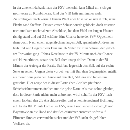
In der zweiten Halbzeit hatte der FSV weiterhin kein Mittel um sich gut
nach vorne zu Kombinieren. Und der VfR hatte nun immer mehr
Zielstrebigkeit nach vorne. Damian Pfahl über links tanke sich durch, seine
Flanke fand Steffens. Dessen erster Schuss wurde geblockt, doch er setzte
nach und kam nochmal zum Abschluss, bei dem Pfahl am langen Pfosten
richtig stand und auf 3:1 erhöhte. Eine Chance hatte der FSV Oppenheim
dann doch. Nach einem abgefälschten langen Ball, spekulierte Andreas zu
früh und sein Gegenspieler kam aus 16 Meter frei zum Schuss, der jedoch
am Tor vorbei ging. Tobias Kerz hatte in der 75. Minute nach die Chance
auf 4:1 zu erhöhen, setzte den Ball aber knapp drüber. Dann in der 78.
Minute der Aufreger der Partie. Steffens legte sich den Ball, auf der rechte
Seite an seinem Gegenspieler vorbei, war mit Ball dem Gegenspieler enteilt,
als dieser ohne jegliche Chance auf den Ball, Steffens von hinten um
grätschte. Hier zeigte der in dieser Partie eher kleinlich pfeifende
Schiedsrichter unverständlich nur die gelbe Karte. Als man schon glaubte,
dass in dieser Partie nichts mehr anbrennen wird, schaffte der FSV nach
einem Eckball den 2:3 Anschlusstreffer und es keimte nochmal Hoffnung
auf. In der 89. Minute köpfte der FSV, erneut nach einem Eckball „Dino“
Bajramovic an die Hand und der Schiedsrichter entschied sofort auf
Elfmeter. Streker verwandelte sicher und der VfR steht als gefühlter
Verlierer da.