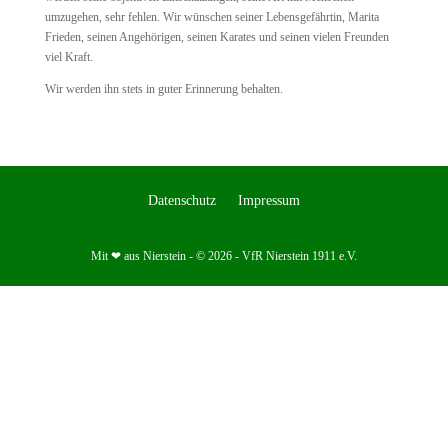
umzugehen, sehr fehlen. Wir wünschen seiner Lebensgefährtin, Marita
Frieden, seinen Angehörigen, seinen Karates und seinen vielen Freunden
viel Kraft.
Wir werden ihn stets in guter Erinnerung behalten.
Datenschutz
Impressum
Mit ❤ aus Nierstein - © 2026 - VfR Nierstein 1911 e.V.