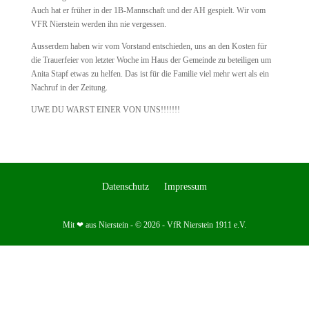
Auch hat er früher in der 1B-Mannschaft und der AH gespielt. Wir vom
VFR Nierstein werden ihn nie vergessen.
Ausserdem haben wir vom Vorstand entschieden, uns an den Kosten für
die Trauerfeier von letzter Woche im Haus der Gemeinde zu beteiligen um
Anita Stapf etwas zu helfen. Das ist für die Familie viel mehr wert als ein
Nachruf in der Zeitung.
UWE DU WARST EINER VON UNS!!!!!!!
Datenschutz
Impressum
Mit ❤ aus Nierstein - © 2026 - VfR Nierstein 1911 e.V.