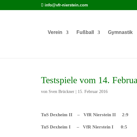
info@vfr-nierstein.com
Verein
Fußball
Gymnastik
Testspiele vom 14. Febru
von
Sven Brückner
|
15. Februar 2016
TuS Dexheim II – VfR Nierstein II 2:9
TuS Dexheim I – VfR Nierstein I 0:5