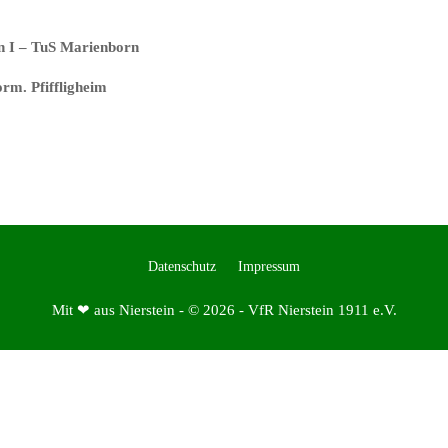
n I – TuS
Marienborn
orm. Pfiffligheim
Datenschutz
Impressum
Mit ❤ aus Nierstein - © 2026 - VfR Nierstein 1911 e.V.