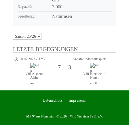
3.000
Kapazität
Naturrasen
Spielbelag
LETZTE BEGEGNUNGEN
20.07.2025
-
12:30
Kreisfreundschaftsspiele
7
3
VfR Alsheim
VfR Nierstein II
Datenschutz
Impressum
Mit ❤ aus Nierstein - © 2026 - VfR Nierstein 1911 e.V.