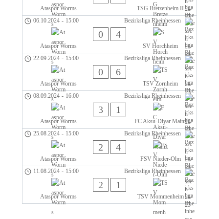
Ataspor Worms
TSG Bretzenheim II
06.10.2024
-
15:00
Bezirksliga Rheinhessen
0
4
Ataspor Worms
SV Horchheim
22.09.2024
-
15:00
Bezirksliga Rheinhessen
0
6
Ataspor Worms
TSV Zornheim
08.09.2024
-
16:00
Bezirksliga Rheinhessen
3
1
Ataspor Worms
FC Aksu-Diyar Mainz
25.08.2024
-
15:00
Bezirksliga Rheinhessen
2
4
Ataspor Worms
FSV Nieder-Olm
11.08.2024
-
15:00
Bezirksliga Rheinhessen
2
1
Ataspor Worms
TSV Mommenheim