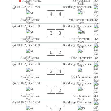
Ataspor Worms
FSV Saulheim
16.03.2025
-
15:00
Bezirksliga Rheinhessen
4
4
Ataspor Worms
VfL Fontana Finthen
24.11.2024
-
15:00
Bezirksliga Rheinhessen
3
3
Ataspor Worms
TuS Marienborn II
10.11.2024
-
14:30
Bezirksliga Rheinhessen
0
2
Ataspor Worms
VfL Gundersheim
03.11.2024
-
12:00
Bezirksliga Rheinhessen
2
4
Ataspor Worms
SV Guntersblum
31.10.2024
-
19:30
Bezirksliga Rheinhessen
3
2
Ataspor Worms
VfR Nierstein
20.10.2024
-
12:30
Bezirksliga Rheinhessen
1
2