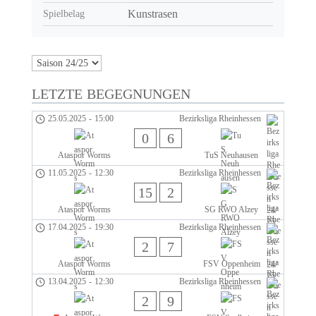
Kunstrasen
Spielbelag
LETZTE BEGEGNUNGEN
25.05.2025
-
15:00
Bezirksliga Rheinhessen
0
6
Ataspor Worms
TuS Neuhausen
11.05.2025
-
12:30
Bezirksliga Rheinhessen
15
2
Ataspor Worms
SG RWO Alzey
17.04.2025
-
19:30
Bezirksliga Rheinhessen
2
7
Ataspor Worms
FSV Oppenheim
13.04.2025
-
12:30
Bezirksliga Rheinhessen
2
9