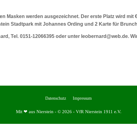
en Masken werden ausgezeichnet. Der erste Platz wird mit € 
tein Stadtpark mit Johannes Ording und 2 Karte für Brunch
ard, Tel. 0151-12066395 oder unter
leobernard@web.de
. W
Datenschutz
Impressum
Mit ❤ aus Nierstein - © 2026 - VfR Nierstein 1911 e.V.