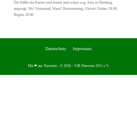
Die Hälfte der Karten sind bereits jetzt schon weg. Also ist Beeilung
angesagt. Wo? Sironasaal, Wann? Rosenmontag, Uhrzeit: Einlass 19.00,
Beginn 20.00.
Datenschutz
Impressum
Mit ❤ aus Nierstein - © 2026 - VfR Nierstein 1911 e.V.