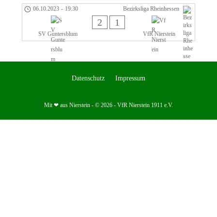
06.10.2023
-
19:30
Bezirksliga Rheinhessen
2
1
SV Guntersblum
VfR Nierstein
Datenschutz
Impressum
Mit ❤ aus Nierstein - © 2026 - VfR Nierstein 1911 e.V.