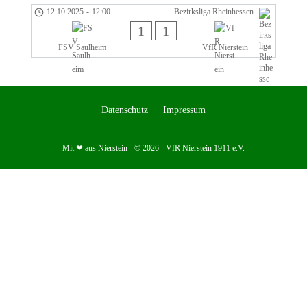
12.10.2025
-
12:00
Bezirksliga Rheinhessen
1
1
FSV Saulheim
VfR Nierstein
Datenschutz
Impressum
Mit ❤ aus Nierstein - © 2026 - VfR Nierstein 1911 e.V.