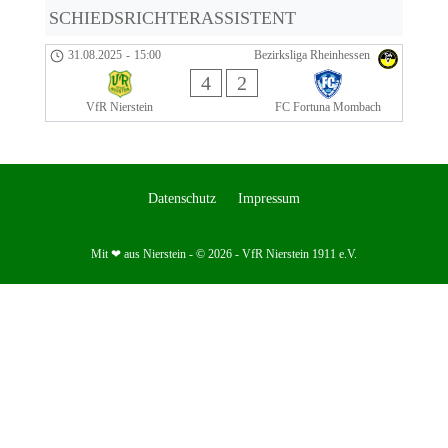
SCHIEDSRICHTERASSISTENT
31.08.2025
-
15:00
Bezirksliga Rheinhessen
4
2
VfR Nierstein
FC Fortuna Mombach
Datenschutz
Impressum
Mit ❤ aus Nierstein - © 2026 - VfR Nierstein 1911 e.V.