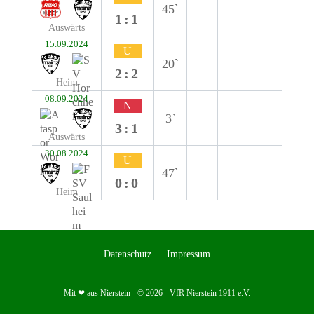
45`
1:1
Auswärts
15.09.2024
U
20`
2:2
Heim
08.09.2024
N
3`
3:1
Auswärts
30.08.2024
U
47`
0:0
Heim
Datenschutz
Impressum
Mit ❤ aus Nierstein - © 2026 - VfR Nierstein 1911 e.V.