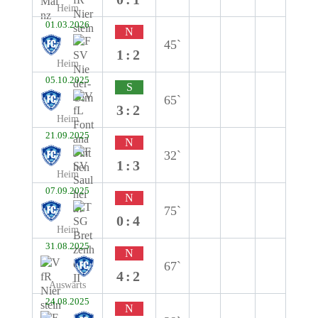
Heim
01.03.2026
N
45`
1:2
Heim
05.10.2025
S
65`
3:2
Heim
21.09.2025
N
32`
1:3
Heim
07.09.2025
N
75`
0:4
Heim
31.08.2025
N
67`
4:2
Auswärts
24.08.2025
N