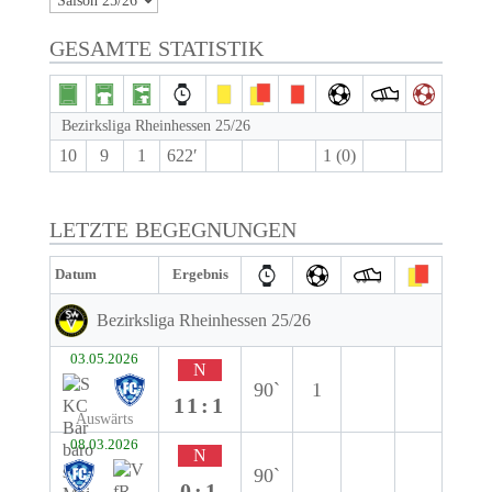
GESAMTE STATISTIK
Bezirksliga Rheinhessen 25/26
10
9
1
622′
1 (0)
LETZTE BEGEGNUNGEN
Datum
Ergebnis
Bezirksliga Rheinhessen 25/26
03.05.2026
N
90`
1
11:1
Auswärts
08.03.2026
N
90`
0:1