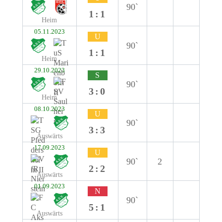
90`
1:1
Heim
05.11.2023
U
90`
1:1
Heim
29.10.2023
S
90`
3:0
Heim
08.10.2023
U
90`
3:3
Auswärts
17.09.2023
U
90`
2
2:2
Auswärts
01.09.2023
N
90`
5:1
Auswärts