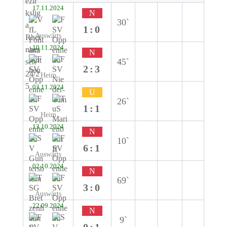
17.11.2024
N
30`
1:0
Auswärts
10.11.2024
N
45`
2:3
Heim
03.11.2024
U
26`
1:1
Heim
13.10.2024
N
10`
6:1
Auswärts
02.10.2024
N
69`
3:0
Auswärts
22.09.2024
N
9`