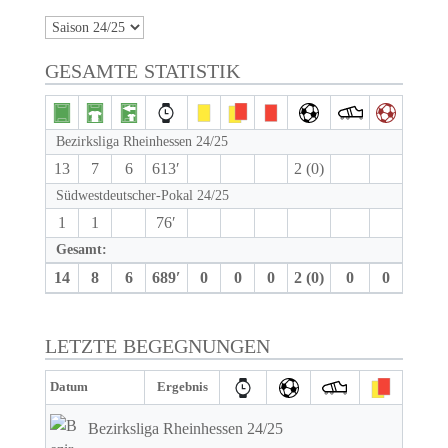
GESAMTE STATISTIK
Bezirksliga Rheinhessen 24/25
13
7
6
613′
2 (0)
Südwestdeutscher-Pokal 24/25
1
1
76′
Gesamt:
14
8
6
689′
0
0
0
2 (0)
0
0
LETZTE BEGEGNUNGEN
Datum
Ergebnis
Bezirksliga Rheinhessen 24/25