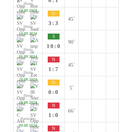
0:1
Heim
19.09.2024
U
45`
3:3
Heim
15.09.2024
S
90`
10:0
Heim
01.09.2024
N
45`
1:7
Heim
25.08.2024
U
5`
0:0
Heim
18.08.2024
N
66`
1:0
Auswärts
09.08.2024
N