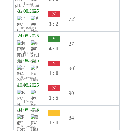
Heim
31.08.2025
N
72`
3:2
Auswärts
24.08.2025
S
27`
4:1
Heim
17.08.2025
N
90`
1:0
Auswärts
10.08.2025
N
90`
1:5
Heim
03.08.2025
U
84`
1:1
Auswärts