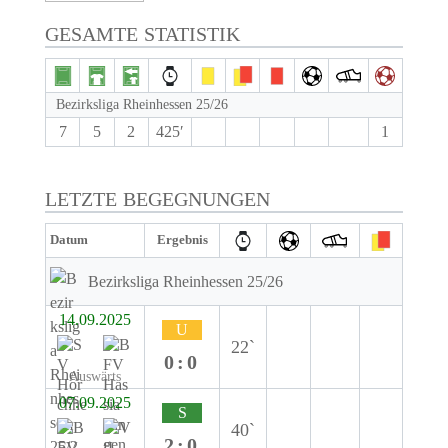
GESAMTE STATISTIK
Bezirksliga Rheinhessen 25/26
7
5
2
425′
1
LETZTE BEGEGNUNGEN
Datum
Ergebnis
Bezirksliga Rheinhessen 25/26
14.09.2025
U
22`
0:0
Auswärts
07.09.2025
S
40`
2:0