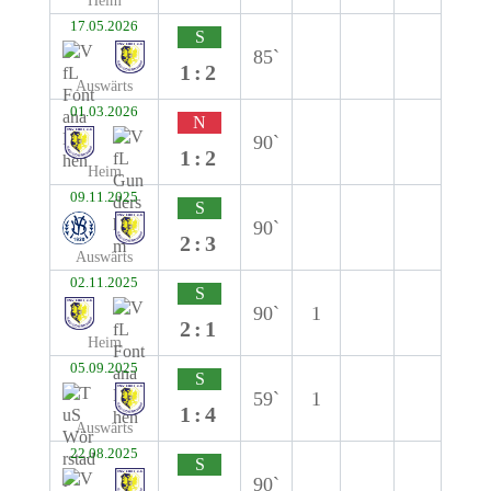
Heim
17.05.2026
S
85`
1:2
Auswärts
01.03.2026
N
90`
1:2
Heim
09.11.2025
S
90`
2:3
Auswärts
02.11.2025
S
90`
1
2:1
Heim
05.09.2025
S
59`
1
1:4
Auswärts
22.08.2025
S
90`