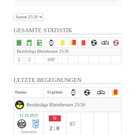
GESAMTE STATISTIK
Bezirksliga Rheinhessen 25/26
2
2
169′
LETZTE BEGEGNUNGEN
Datum
Ergebnis
Bezirksliga Rheinhessen 25/26
12.10.2025
N
85`
2:0
Auswärts