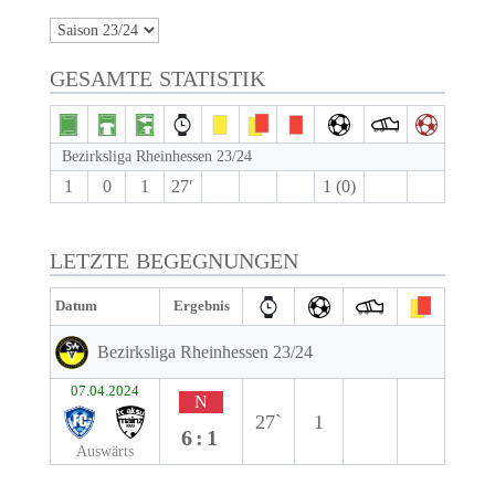
GESAMTE STATISTIK
Bezirksliga Rheinhessen 23/24
1
0
1
27′
1 (0)
LETZTE BEGEGNUNGEN
Datum
Ergebnis
Bezirksliga Rheinhessen 23/24
07.04.2024
N
27`
1
6:1
Auswärts