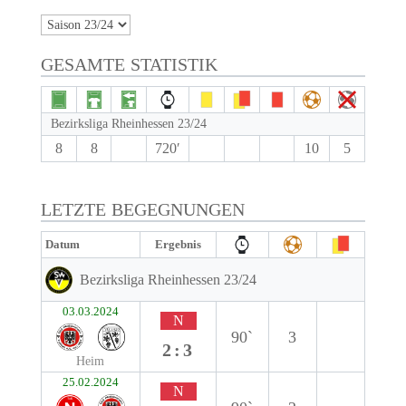
GESAMTE STATISTIK
Bezirksliga Rheinhessen 23/24
8
8
720′
10
5
LETZTE BEGEGNUNGEN
Datum
Ergebnis
Bezirksliga Rheinhessen 23/24
03.03.2024
N
90`
3
2:3
Heim
25.02.2024
N