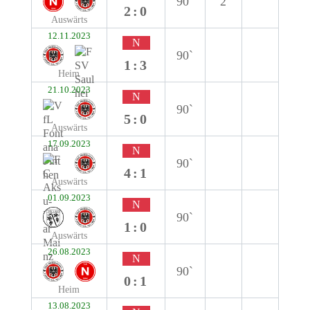
90`
2
2:0
Auswärts
12.11.2023
N
90`
1:3
Heim
21.10.2023
N
90`
5:0
Auswärts
17.09.2023
N
90`
4:1
Auswärts
01.09.2023
N
90`
1:0
Auswärts
26.08.2023
N
90`
0:1
Heim
13.08.2023