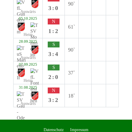
90`
3:0
Auswärts
05.10.2025
N
61`
1:2
Heim
28.09.2025
S
90`
3:4
Auswärts
07.09.2025
S
37`
2:0
Heim
31.08.2025
N
18`
3:2
Auswärts
Datenschutz
Impressum