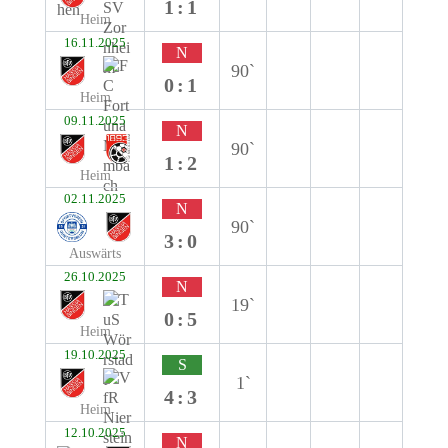
1:1
Heim
16.11.2025
N
90`
0:1
Heim
09.11.2025
N
90`
1:2
Heim
02.11.2025
N
90`
3:0
Auswärts
26.10.2025
N
19`
0:5
Heim
19.10.2025
S
1`
4:3
Heim
12.10.2025
N