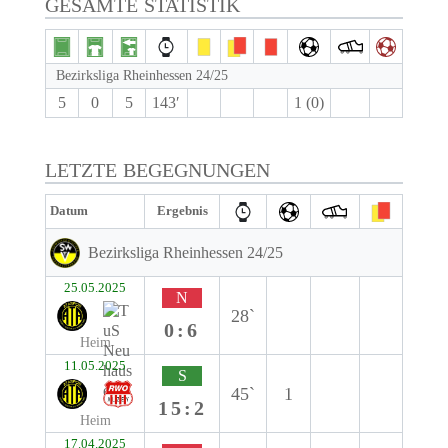
GESAMTE STATISTIK
Bezirksliga Rheinhessen 24/25
5
0
5
143′
1 (0)
LETZTE BEGEGNUNGEN
Datum
Ergebnis
Bezirksliga Rheinhessen 24/25
25.05.2025
N
28`
0:6
Heim
11.05.2025
S
45`
1
15:2
Heim
17.04.2025