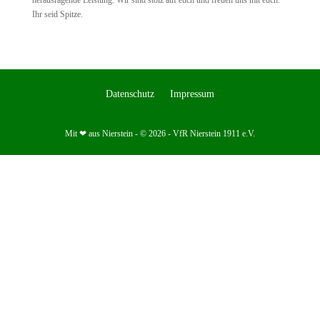
herausragende Leistung. Wir sind stolz auf euch und freuen uns mit euch.
Ihr seid Spitze.
Datenschutz
Impressum
Mit ❤ aus Nierstein - © 2026 - VfR Nierstein 1911 e.V.