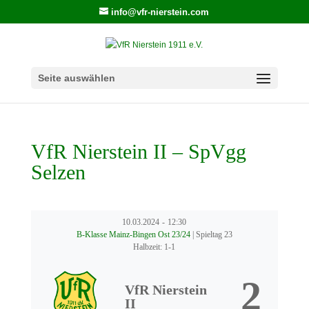
info@vfr-nierstein.com
Seite auswählen
VfR Nierstein II – SpVgg
Selzen
10.03.2024
-
12:30
B-Klasse Mainz-Bingen Ost 23/24
| Spieltag 23
Halbzeit: 1-1
2
VfR Nierstein
II