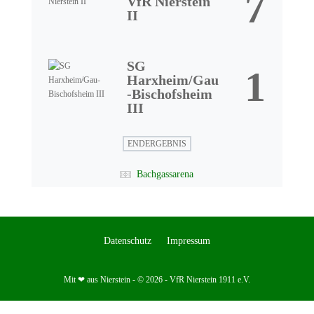
7
VfR Nierstein
II
SG
1
Harxheim/Gau
-Bischofsheim
III
ENDERGEBNIS
Bachgassarena
Datenschutz
Impressum
Mit ❤ aus Nierstein - © 2026 - VfR Nierstein 1911 e.V.