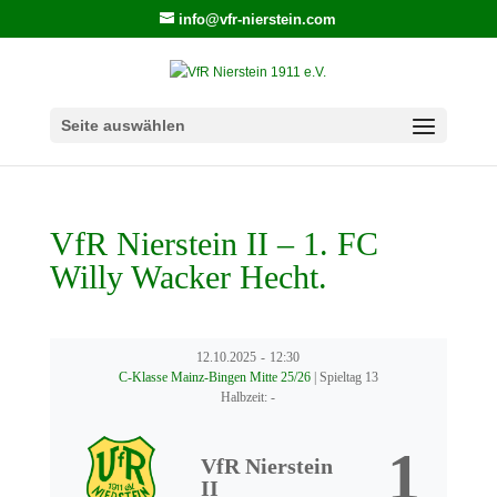
info@vfr-nierstein.com
Seite auswählen
VfR Nierstein II – 1. FC
Willy Wacker Hecht.
12.10.2025
-
12:30
C-Klasse Mainz-Bingen Mitte 25/26
| Spieltag 13
Halbzeit: -
1
VfR Nierstein
II