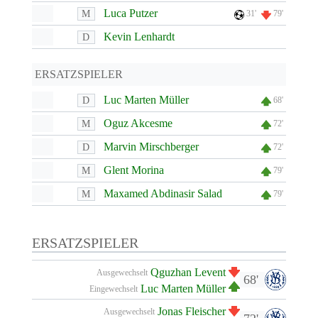
Luca Putzer
M
31'
79'
Kevin Lenhardt
D
ERSATZSPIELER
Luc Marten Müller
D
68'
Oguz Akcesme
M
72'
Marvin Mirschberger
D
72'
Glent Morina
M
79'
Maxamed Abdinasir Salad
M
79'
ERSATZSPIELER
Qguzhan Levent
Ausgewechselt
68'
Luc Marten Müller
Eingewechselt
Jonas Fleischer
Ausgewechselt