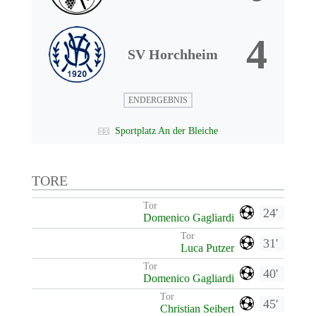
4
SV Horchheim
ENDERGEBNIS
Sportplatz An der Bleiche
TORE
Tor
24'
Domenico Gagliardi
Tor
31'
Luca Putzer
Tor
40'
Domenico Gagliardi
Tor
45'
Christian Seibert