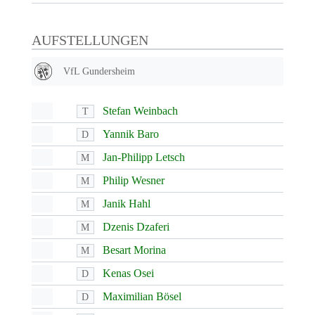
AUFSTELLUNGEN
VfL Gundersheim
Stefan Weinbach
T
Yannik Baro
D
Jan-Philipp Letsch
M
Philip Wesner
M
Janik Hahl
M
Dzenis Dzaferi
M
Besart Morina
M
Kenas Osei
D
Maximilian Bösel
D