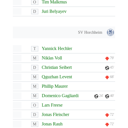
Tim Malkmus
O
Juri Belyayev
D
SV Horchheim
Yannick Hechler
T
Niklas Voll
M
79'
Christian Seibert
D
45'
Qguzhan Levent
M
68'
Phillip Maurer
M
Domenico Gagliardi
M
24'
40'
Lars Freese
O
Jonas Fleischer
D
72'
Jonas Rauh
M
72'