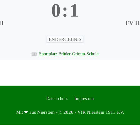
0
:
1
II
FV H
ENDERGEBNIS
Sportplatz Brüder-Grimm-Schule
Datenschutz
Impressum
Mit ❤ aus Nierstein - © 2026 - VfR Nierstein 1911 e.V.