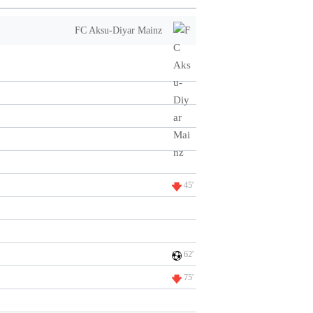
FC Aksu-Diyar Mainz
45'
62'
75'