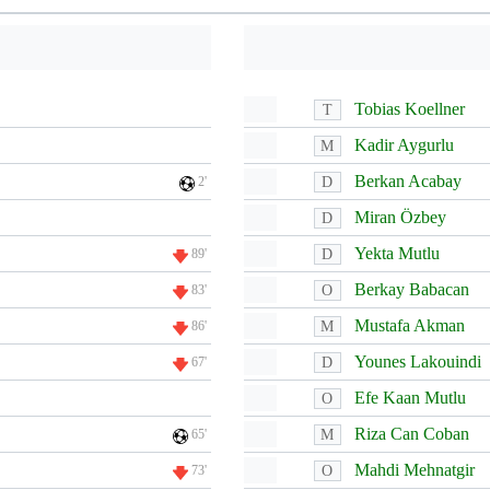
Tobias Koellner
T
Kadir Aygurlu
M
Berkan Acabay
D
2'
Miran Özbey
D
Yekta Mutlu
D
89'
Berkay Babacan
O
83'
Mustafa Akman
M
86'
Younes Lakouindi
D
67'
Efe Kaan Mutlu
O
Riza Can Coban
M
65'
Mahdi Mehnatgir
O
73'