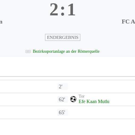
2
:
1
n
FC A
ENDERGEBNIS
Bezirkssportanlage an der Römerquelle
2'
Tor
62'
Efe Kaan Mutlu
65'