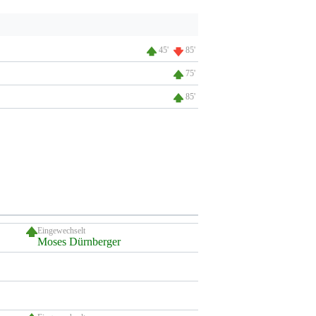
45'
85'
75'
85'
Eingewechselt
Moses Dürnberger