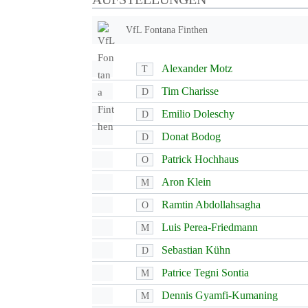
VfL Fontana Finthen
Alexander Motz
T
Tim Charisse
D
Emilio Doleschy
D
Donat Bodog
D
Patrick Hochhaus
O
Aron Klein
M
Ramtin Abdollahsagha
O
Luis Perea-Friedmann
M
Sebastian Kühn
D
Patrice Tegni Sontia
M
Dennis Gyamfi-Kumaning
M