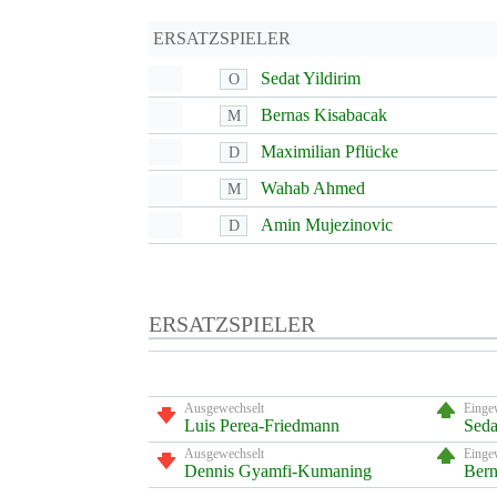
ERSATZSPIELER
Sedat Yildirim
O
Bernas Kisabacak
M
Maximilian Pflücke
D
Wahab Ahmed
M
Amin Mujezinovic
D
ERSATZSPIELER
Ausgewechselt
Einge
Luis Perea-Friedmann
Seda
Ausgewechselt
Einge
Dennis Gyamfi-Kumaning
Bern