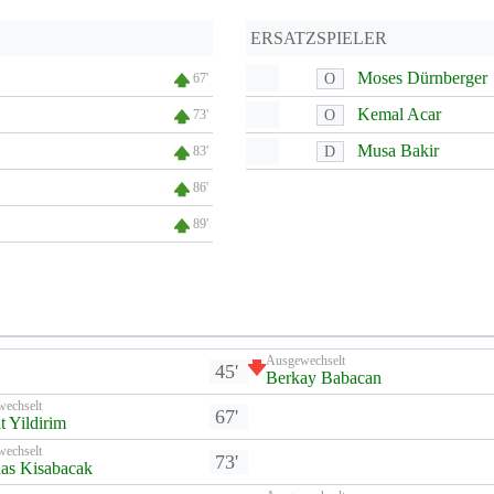
ERSATZSPIELER
Moses Dürnberger
O
67'
Kemal Acar
O
73'
Musa Bakir
D
83'
86'
89'
Ausgewechselt
45'
Berkay Babacan
wechselt
67'
t Yildirim
wechselt
73'
as Kisabacak