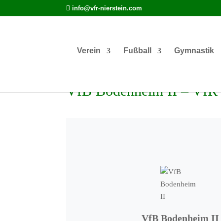
info@vfr-nierstein.com
Verein
Fußball
Gymnastik
VfB Bodenheim II – VfR N
VfB Bodenheim II