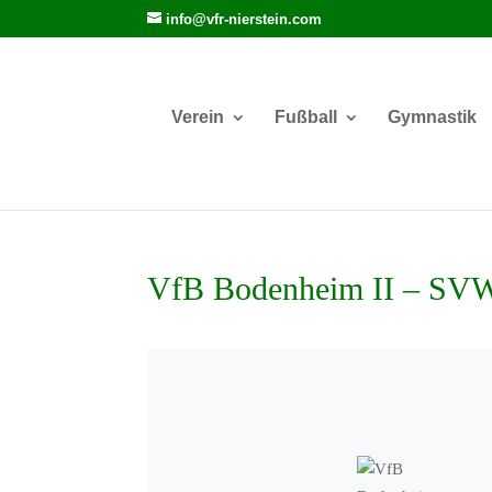
info@vfr-nierstein.com
Verein
Fußball
Gymnastik
VfB Bodenheim II – SVW