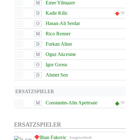
Emre Yilmazer
M
Kadir Kilic
D
76'
Hasan-Ali Serdar
O
Rico Renner
M
Furkan Altun
D
Oguz Akcesme
M
Igor Grosu
O
Ahmet Sen
D
ERSATZSPIELER
Constantin-Alin Apetroaie
M
76'
ERSATZSPIELER
Ilhan Fakovic
Ausgewechselt