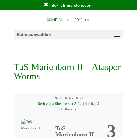
info@vfr-nierstein.com
Seite auswählen
TuS Marienborn II – Ataspor
Worms
26.09.2024
-
20:30
Bezirksliga Rheinhessen 24/25
| Spieltag 3
Halbzeit: -
3
TuS
Marienborn II