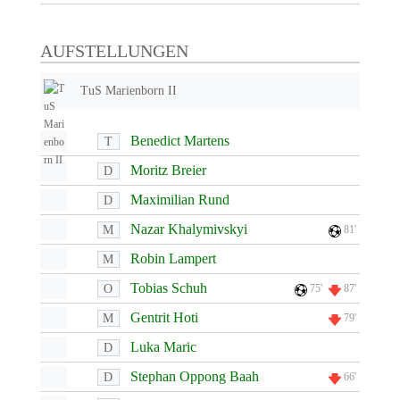
AUFSTELLUNGEN
TuS Marienborn II
Benedict Martens
T
Moritz Breier
D
Maximilian Rund
D
Nazar Khalymivskyi
M
81'
Robin Lampert
M
Tobias Schuh
O
75'
87'
Gentrit Hoti
M
79'
Luka Maric
D
Stephan Oppong Baah
D
66'