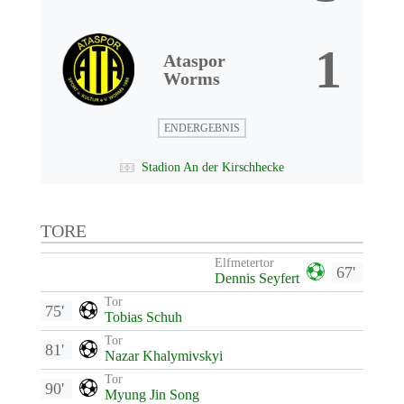
1
Ataspor
Worms
ENDERGEBNIS
Stadion An der Kirschhecke
TORE
Elfmetertor
67'
Dennis Seyfert
Tor
75'
Tobias Schuh
Tor
81'
Nazar Khalymivskyi
Tor
90'
Myung Jin Song