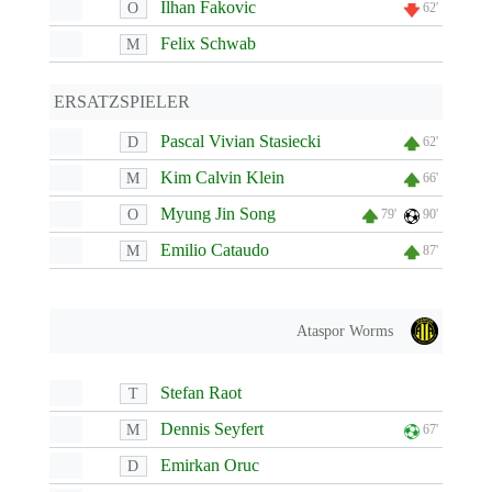
Ilhan Fakovic
O
62'
Felix Schwab
M
ERSATZSPIELER
Pascal Vivian Stasiecki
D
62'
Kim Calvin Klein
M
66'
Myung Jin Song
O
79'
90'
Emilio Cataudo
M
87'
Ataspor Worms
Stefan Raot
T
Dennis Seyfert
M
67'
Emirkan Oruc
D