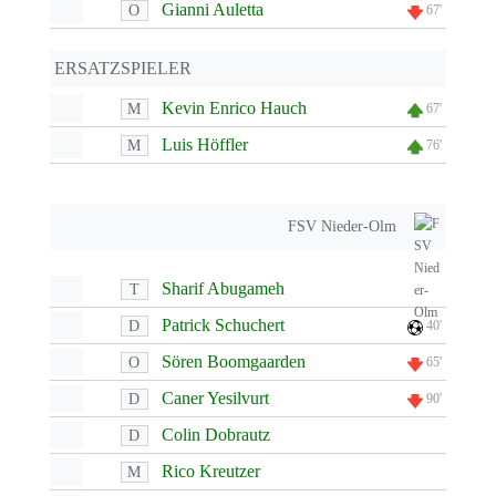
Gianni Auletta
O
67'
ERSATZSPIELER
Kevin Enrico Hauch
M
67'
Luis Höffler
M
76'
FSV Nieder-Olm
Sharif Abugameh
T
Patrick Schuchert
D
40'
Sören Boomgaarden
O
65'
Caner Yesilvurt
D
90'
Colin Dobrautz
D
Rico Kreutzer
M