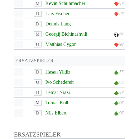
Kevin Schuhmacher
M
87'
Lars Fischer
D
57'
Dennis Lang
D
Georgij Bichinashvili
M
68'
Matthias Cygon
O
90'
ERSATZSPIELER
Hasan Yildiz
D
57'
Ivo Schedereit
O
65'
Lemar Niazi
D
87'
Tobias Kolb
M
90'
Nils Elbert
D
90'
ERSATZSPIELER