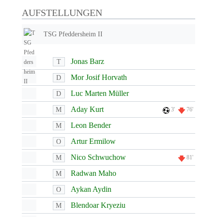
AUFSTELLUNGEN
TSG Pfeddersheim II
Jonas Barz
T
Mor Josif Horvath
D
Luc Marten Müller
D
Aday Kurt
M
3'
76'
Leon Bender
M
Artur Ermilow
O
Nico Schwuchow
M
81'
Radwan Maho
M
Aykan Aydin
O
Blendoar Kryeziu
M