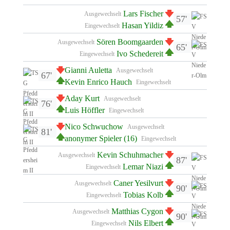
Lars Fischer
Ausgewechselt
57'
Hasan Yildiz
Eingewechselt
Sören Boomgaarden
Ausgewechselt
65'
Ivo Schedereit
Eingewechselt
Gianni Auletta
Ausgewechselt
67'
Kevin Enrico Hauch
Eingewechselt
Aday Kurt
Ausgewechselt
76'
Luis Höffler
Eingewechselt
Nico Schwuchow
Ausgewechselt
81'
anonymer Spieler (16)
Eingewechselt
Kevin Schuhmacher
Ausgewechselt
87'
Lemar Niazi
Eingewechselt
Caner Yesilvurt
Ausgewechselt
90'
Tobias Kolb
Eingewechselt
Matthias Cygon
Ausgewechselt
90'
Nils Elbert
Eingewechselt