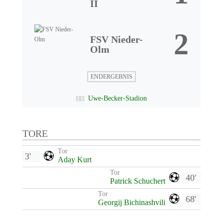
II
2
FSV Nieder-
Olm
ENDERGEBNIS
Uwe-Becker-Stadion
TORE
Tor
3'
Aday Kurt
Tor
40'
Patrick Schuchert
Tor
68'
Georgij Bichinashvili