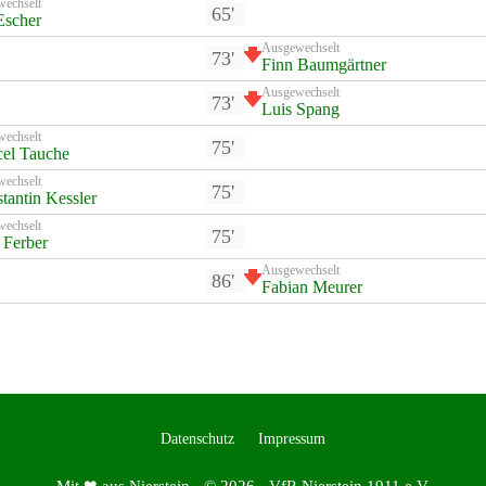
wechselt
65'
 Escher
Ausgewechselt
73'
Finn Baumgärtner
Ausgewechselt
73'
Luis Spang
wechselt
75'
el Tauche
wechselt
75'
tantin Kessler
wechselt
75'
Ferber
Ausgewechselt
86'
Fabian Meurer
Datenschutz
Impressum