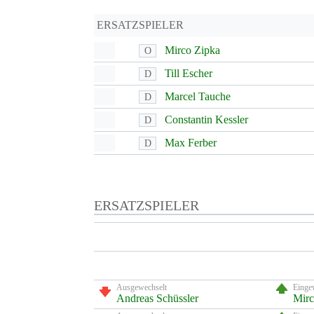
ERSATZSPIELER
Mirco Zipka
O
Till Escher
D
Marcel Tauche
D
Constantin Kessler
D
Max Ferber
D
ERSATZSPIELER
Ausgewechselt
Einge
Andreas Schüssler
Mirc