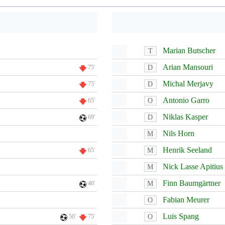
Marian Butscher
T
Arian Mansouri
D
75'
Michal Merjavy
D
75'
Antonio Garro
O
65'
Niklas Kasper
D
69'
Nils Horn
M
Henrik Seeland
M
65'
Nick Lasse Apitius
M
Finn Baumgärtner
M
46'
Fabian Meurer
O
Luis Spang
O
50'
75'