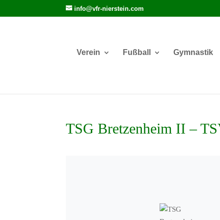
info@vfr-nierstein.com
Verein
Fußball
Gymnastik
TSG Bretzenheim II – T