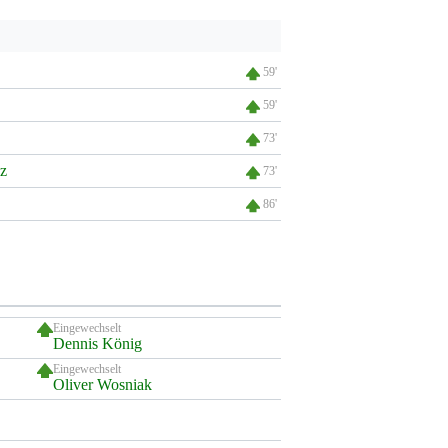
59'
59'
73'
cz
73'
86'
Eingewechselt
Dennis König
Eingewechselt
Oliver Wosniak