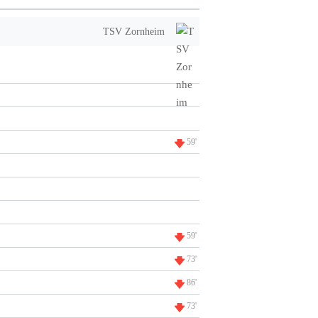
TSV Zornheim
59'
59'
73'
86'
73'