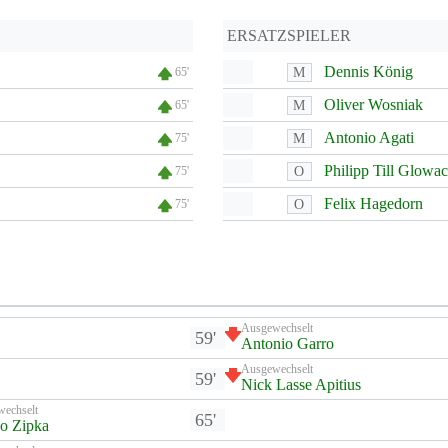
ERSATZSPIELER
Dennis König
M
65'
Oliver Wosniak
M
65'
Antonio Agati
M
75'
Philipp Till Glowa
O
75'
Felix Hagedorn
O
75'
Ausgewechselt
59'
Antonio Garro
Ausgewechselt
59'
Nick Lasse Apitius
wechselt
65'
o Zipka