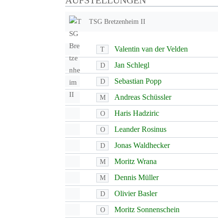
AUFSTELLUNGEN
TSG Bretzenheim II
Valentin van der Velden
T
Jan Schlegl
D
Sebastian Popp
D
Andreas Schüssler
M
Haris Hadziric
O
Leander Rosinus
O
Jonas Waldhecker
D
Moritz Wrana
M
Dennis Müller
M
Olivier Basler
D
Moritz Sonnenschein
O