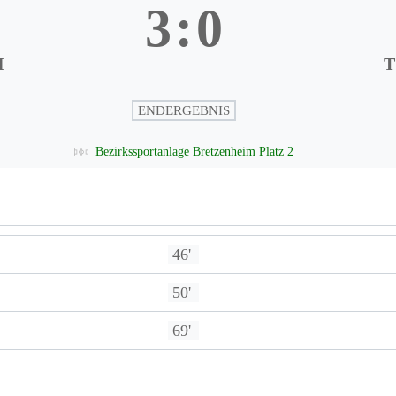
3
:
0
I
T
ENDERGEBNIS
Bezirkssportanlage Bretzenheim Platz 2
46'
50'
69'