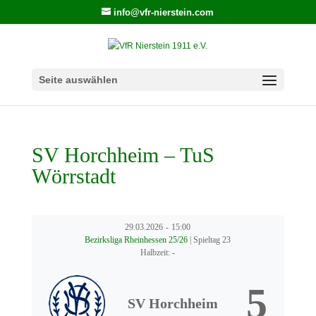
info@vfr-nierstein.com
Seite auswählen
SV Horchheim – TuS
Wörrstadt
29.03.2026
-
15:00
Bezirksliga Rheinhessen 25/26
| Spieltag 23
Halbzeit: -
5
SV Horchheim