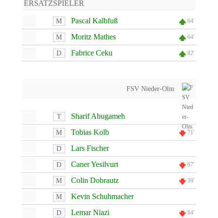
ERSATZSPIELER
Pascal Kalbfuß
M
64'
Moritz Mathes
M
64'
Fabrice Ceku
D
82'
FSV Nieder-Olm
Sharif Abugameh
T
Tobias Kolb
M
71'
Lars Fischer
D
Caner Yesilvurt
D
67'
Colin Dobrautz
M
39'
Kevin Schuhmacher
M
Lemar Niazi
D
84'