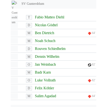
SV Guntersblum
Fabio Matteo Diehl
T
Nicolas Gödtel
D
Ben Dietrich
M
64'
Noah Schuch
M
Rouven Schiedhelm
D
Dennis Wilhelm
M
Jan Weinbach
O
82'
Badr Karn
M
Luke Vollrath
O
82'
Felix Köhler
D
Salim Agadad
M
64'