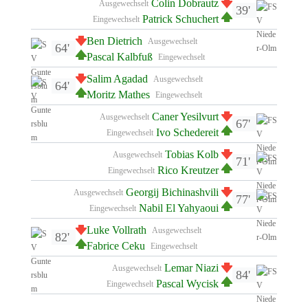
Colin Dobrautz
Ausgewechselt
39'
Patrick Schuchert
Eingewechselt
Ben Dietrich
Ausgewechselt
64'
Pascal Kalbfuß
Eingewechselt
Salim Agadad
Ausgewechselt
64'
Moritz Mathes
Eingewechselt
Caner Yesilvurt
Ausgewechselt
67'
Ivo Schedereit
Eingewechselt
Tobias Kolb
Ausgewechselt
71'
Rico Kreutzer
Eingewechselt
Georgij Bichinashvili
Ausgewechselt
77'
Nabil El Yahyaoui
Eingewechselt
Luke Vollrath
Ausgewechselt
82'
Fabrice Ceku
Eingewechselt
Lemar Niazi
Ausgewechselt
84'
Pascal Wycisk
Eingewechselt