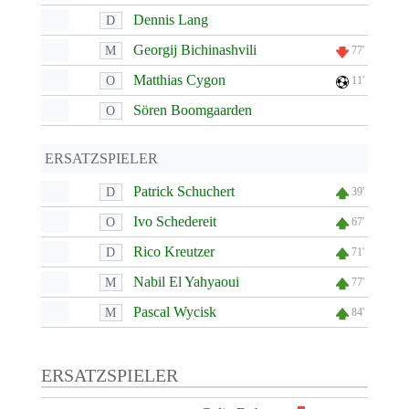
Dennis Lang
D
Georgij Bichinashvili
M
77'
Matthias Cygon
O
11'
Sören Boomgaarden
O
ERSATZSPIELER
Patrick Schuchert
D
39'
Ivo Schedereit
O
67'
Rico Kreutzer
D
71'
Nabil El Yahyaoui
M
77'
Pascal Wycisk
M
84'
ERSATZSPIELER