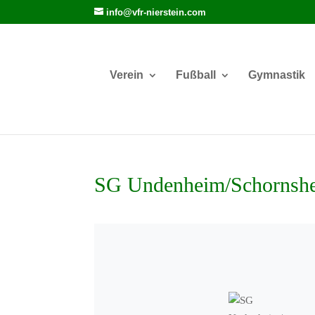
info@vfr-nierstein.com
Verein
Fußball
Gymnastik
SG Undenheim/Schornshei