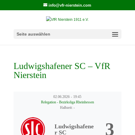
info@vfr-nierstein.com
Seite auswählen
Ludwigshafener SC – VfR
Nierstein
02.06.2026
-
19:45
Relegation - Bezirksliga Rheinhessen
Halbzeit: -
3
Ludwigshafene
r SC