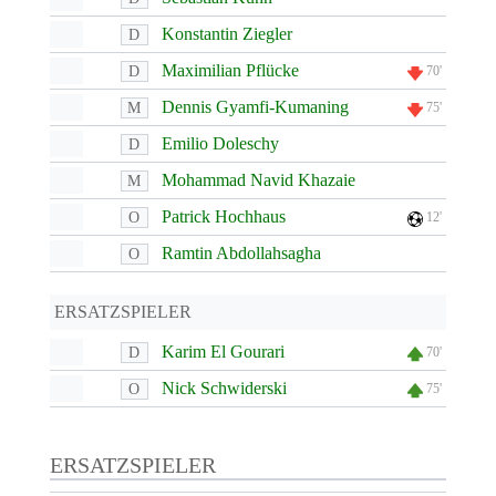
Konstantin Ziegler
D
Maximilian Pflücke
D
70'
Dennis Gyamfi-Kumaning
M
75'
Emilio Doleschy
D
Mohammad Navid Khazaie
M
Patrick Hochhaus
O
12'
Ramtin Abdollahsagha
O
ERSATZSPIELER
Karim El Gourari
D
70'
Nick Schwiderski
O
75'
ERSATZSPIELER