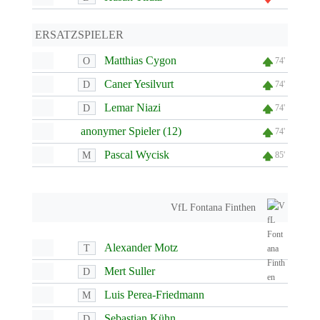
ERSATZSPIELER
Matthias Cygon
O
74'
Caner Yesilvurt
D
74'
Lemar Niazi
D
74'
anonymer Spieler (12)
74'
Pascal Wycisk
M
85'
VfL Fontana Finthen
Alexander Motz
T
Mert Suller
D
Luis Perea-Friedmann
M
Sebastian Kühn
D