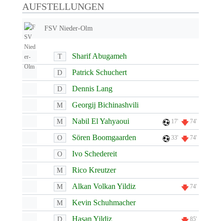
AUFSTELLUNGEN
FSV Nieder-Olm
Sharif Abugameh
T
Patrick Schuchert
D
Dennis Lang
D
Georgij Bichinashvili
M
Nabil El Yahyaoui
M
17'
74'
Sören Boomgaarden
O
33'
74'
Ivo Schedereit
O
Rico Kreutzer
M
Alkan Volkan Yildiz
M
74'
Kevin Schuhmacher
M
Hasan Yildiz
D
85'