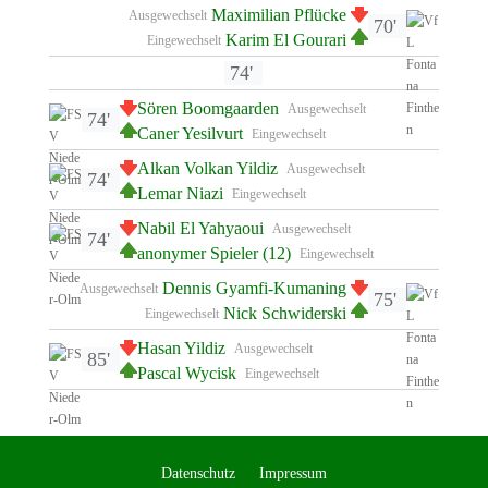
Maximilian Pflücke
Ausgewechselt
70'
Karim El Gourari
Eingewechselt
74'
Sören Boomgaarden
Ausgewechselt
74'
Caner Yesilvurt
Eingewechselt
Alkan Volkan Yildiz
Ausgewechselt
74'
Lemar Niazi
Eingewechselt
Nabil El Yahyaoui
Ausgewechselt
74'
anonymer Spieler (12)
Eingewechselt
Dennis Gyamfi-Kumaning
Ausgewechselt
75'
Nick Schwiderski
Eingewechselt
Hasan Yildiz
Ausgewechselt
85'
Pascal Wycisk
Eingewechselt
Datenschutz
Impressum