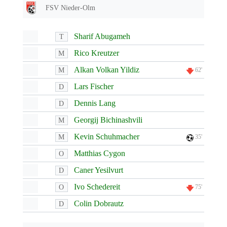
FSV Nieder-Olm
Sharif Abugameh
T
Rico Kreutzer
M
Alkan Volkan Yildiz
M
62'
Lars Fischer
D
Dennis Lang
D
Georgij Bichinashvili
M
Kevin Schuhmacher
M
35'
Matthias Cygon
O
Caner Yesilvurt
D
Ivo Schedereit
O
75'
Colin Dobrautz
D