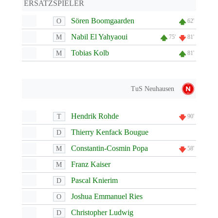
ERSATZSPIELER
Sören Boomgaarden
O
62'
Nabil El Yahyaoui
M
75'
81'
Tobias Kolb
M
81'
TuS Neuhausen
Hendrik Rohde
T
90'
Thierry Kenfack Bougue
D
Constantin-Cosmin Popa
M
58'
Franz Kaiser
M
Pascal Knierim
D
Joshua Emmanuel Ries
O
Christopher Ludwig
D