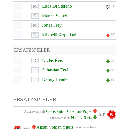
Luca Di Stefano
M
71'
Marcel Seibel
O
Jonas Frey
M
Mikheili Kopaliani
D
63'
ERSATZSPIELER
Niclas Reis
D
58'
Sebastian Tecl
D
63'
Danny Bender
T
90'
ERSATZSPIELER
Constantin-Cosmin Popa
Ausgewechselt
58'
Niclas Reis
Eingewechselt
Alkan Volkan Yildiz
Ausgewechselt