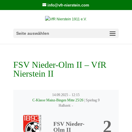
info@vfr-nierstein.com
Seite auswählen
FSV Nieder-Olm II – VfR
Nierstein II
14.09.2025
-
12:15
C-Klasse Mainz-Bingen Mitte 25/26
| Spieltag 9
Halbzeit: -
2
FSV Nieder-
Olm II