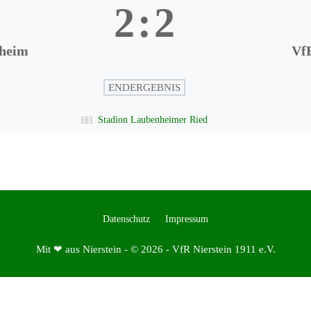
2
:
2
heim
Vf
ENDERGEBNIS
Stadion Laubenheimer Ried
Datenschutz
Impressum
Mit ❤ aus Nierstein - © 2026 - VfR Nierstein 1911 e.V.