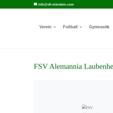
info@vfr-nierstein.com
Verein
Fußball
Gymnastik
FSV Alemannia Laubenh